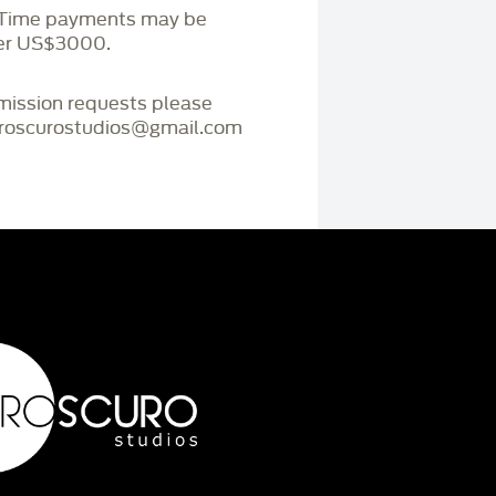
. Time payments may be
ver US$3000.
mmission requests please
iaroscurostudios@gmail.com