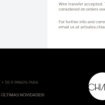
Wire transfer accepted
considered on orders o
For further info and co
email us at artsales.ch
: + 55 11 99605-7464
S ÚLTIMAS NOVIDADES!