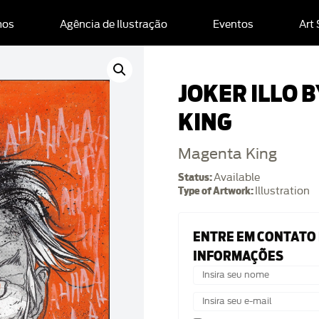
mos
Agência de Ilustração
Eventos
Art
JOKER ILLO 
KING
Magenta King
Status:
Available
Type of Artwork:
Illustration
ENTRE EM CONTATO
INFORMAÇÕES