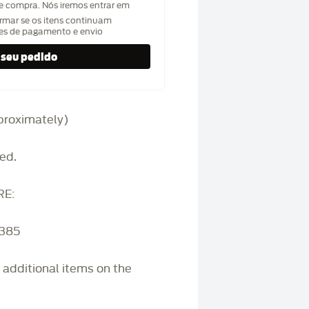
de compra. Nós iremos entrar em
rmar se os itens continuam
hes de pagamento e envio
approximately)
ed.
RE:
3385
r additional items on the