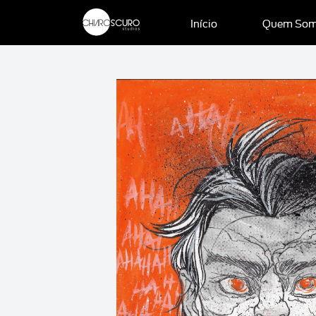
Início
Quem So