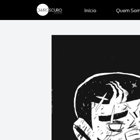
Início
Quem So