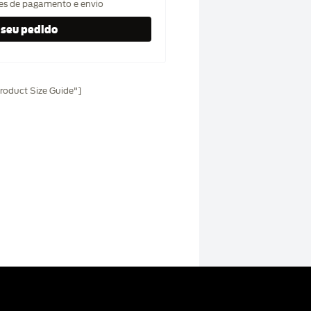
hes de pagamento e envio
oduct Size Guide"]