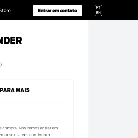
PT
Entrar em contato
 Store
EN
NDER
)
 PARA MAIS
de compra. Nós iremos entrar em
rmar se os itens continuam