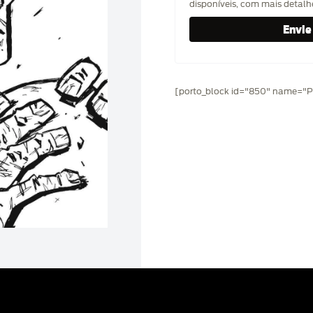
disponíveis, com mais detal
[porto_block id="850" name="Pr