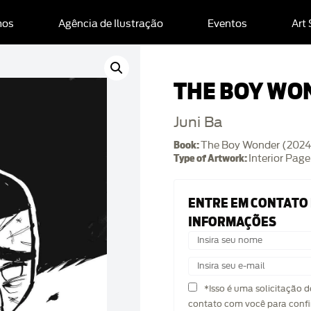
mos
Agência de Ilustração
Eventos
Art
THE BOY WO
Juni Ba
Book:
The Boy Wonder (2024
Type of Artwork:
Interior Page
ENTRE EM CONTATO
INFORMAÇÕES
*Isso é uma solicitação 
contato com você para confi