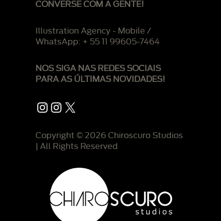
CONVERSE COM A GENTE!
Illustration Agency - Mobile /
WhatsApp: + 55 11 99605-7464
NOS SIGA NAS REDES SOCIAIS
PARA AS ÚLTIMAS NOVIDADES!
Instagram
Instagram
X
Copyright © 2026 Chiroscuro Studios
| All Rights Reserved