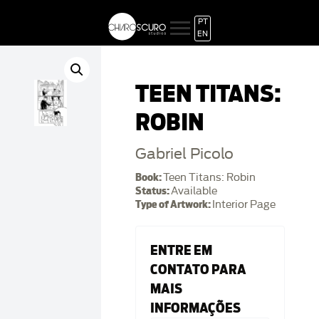
PT
EN
TEEN TITANS:
ROBIN
Gabriel Picolo
Book:
Teen Titans: Robin
Status:
Available
Type of Artwork:
Interior Page
ENTRE EM
CONTATO PARA
MAIS
INFORMAÇÕES