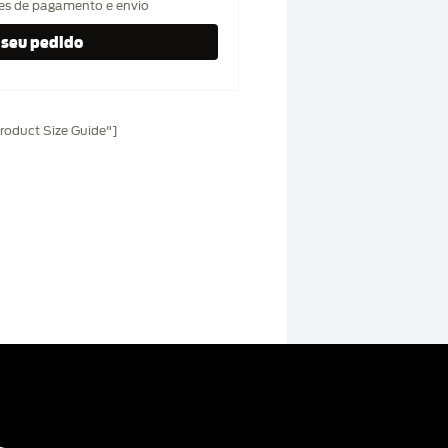
hes de pagamento e envio
oduct Size Guide"]