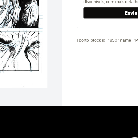
disponíveis, com mais detal
[porto_block id="850" name="Pr