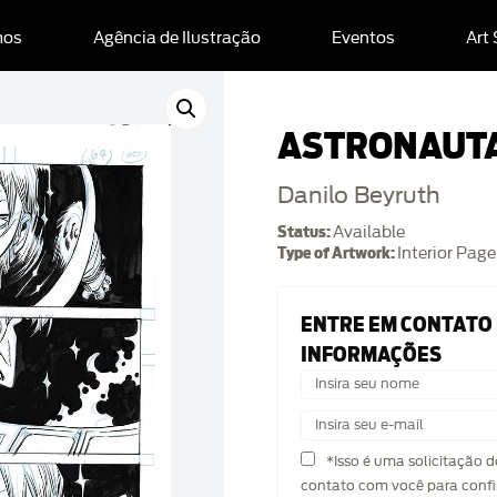
mos
Agência de Ilustração
Eventos
Art
ASTRONAUTA
Danilo Beyruth
Status:
Available
Type of Artwork:
Interior Page
ENTRE EM CONTATO
INFORMAÇÕES
*Isso é uma solicitação 
contato com você para confi