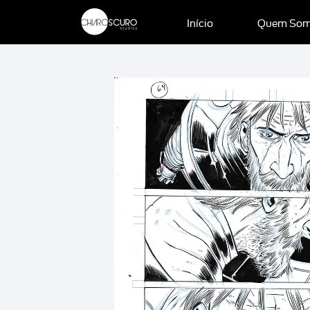
Início
Quem So