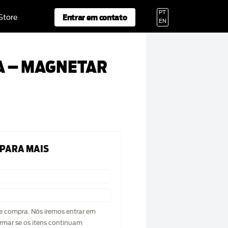
PT
Entrar em contato
 Store
EN
 – MAGNETAR
 PARA MAIS
de compra. Nós iremos entrar em
rmar se os itens continuam