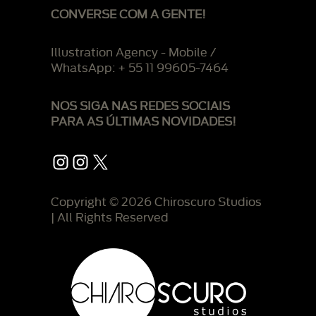
CONVERSE COM A GENTE!
Illustration Agency - Mobile /
WhatsApp: + 55 11 99605-7464
NOS SIGA NAS REDES SOCIAIS
PARA AS ÚLTIMAS NOVIDADES!
Instagram
Instagram
X
Copyright © 2026 Chiroscuro Studios
| All Rights Reserved