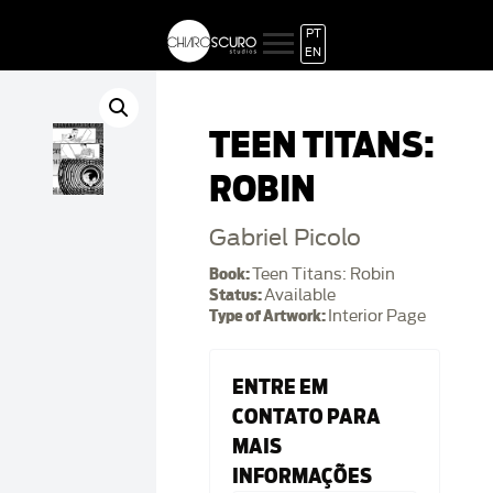
PT
EN
TEEN TITANS:
ROBIN
Gabriel Picolo
Book:
Teen Titans: Robin
Status:
Available
Type of Artwork:
Interior Page
ENTRE EM
CONTATO PARA
MAIS
INFORMAÇÕES