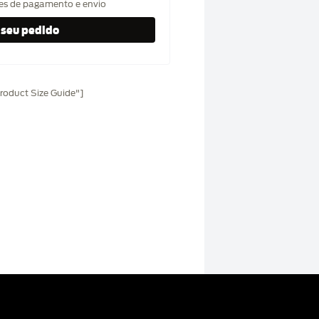
hes de pagamento e envio
oduct Size Guide"]