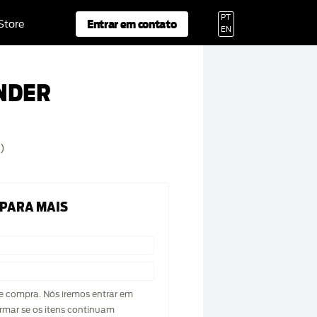
PT
Entrar em contato
 Store
EN
NDER
)
 PARA MAIS
de compra. Nós iremos entrar em
rmar se os itens continuam