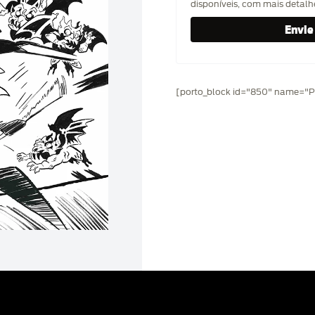
disponíveis, com mais detal
[porto_block id="850" name="Pr