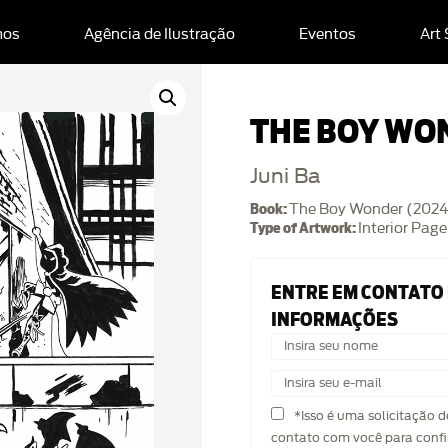
mos
Agência de Ilustração
Eventos
Art
THE BOY WO
Juni Ba
Book:
The Boy Wonder (2024
Type of Artwork:
Interior Page
ENTRE EM CONTATO
INFORMAÇÕES
*Isso é uma solicitação 
contato com você para confi