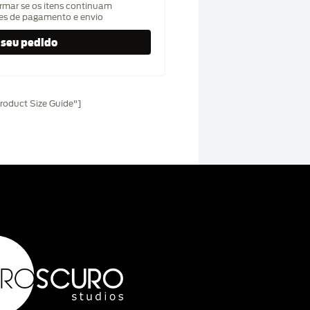
rmar se os itens continuam
hes de pagamento e envio
oduct Size Guide"]