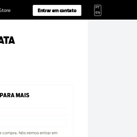
PT
Entrar em contato
 Store
EN
ATA
 PARA MAIS
de compra. Nós iremos entrar em