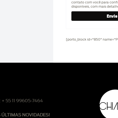
contato com você para confi
disponíveis, com mais detal
[porto_block id="850" name="Pr
: + 55 11 99605-7464
S ÚLTIMAS NOVIDADES!