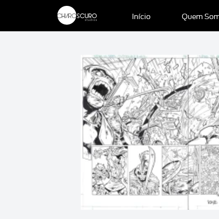
Início
Quem So