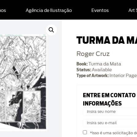
mos
Agência de Ilustração
Eventos
Art
TURMA DA M
Roger Cruz
Book:
Turma da Mata
Status:
Available
Type of Artwork:
Interior Page
ENTRE EM CONTATO
INFORMAÇÕES
*Isso é uma solicitação 