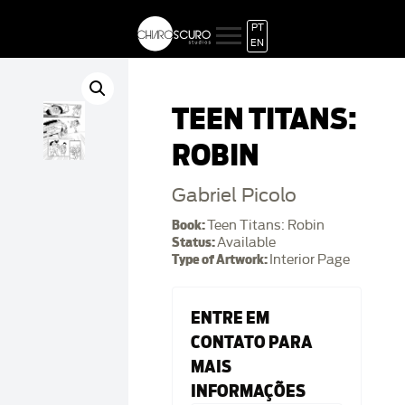
PT
EN
TEEN TITANS:
ROBIN
Gabriel Picolo
Book:
Teen Titans: Robin
Status:
Available
Type of Artwork:
Interior Page
ENTRE EM
CONTATO PARA
MAIS
INFORMAÇÕES