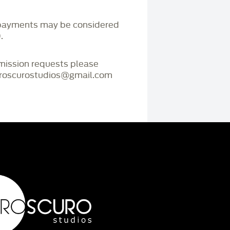
payments may be considered
.
mmission requests please
iaroscurostudios@gmail.com