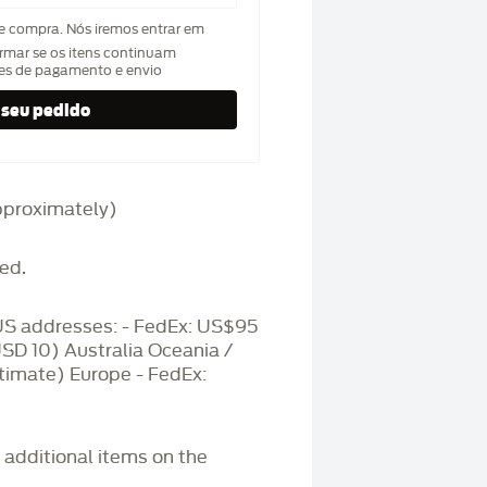
de compra. Nós iremos entrar em
rmar se os itens continuam
hes de pagamento e envio
(approximately)
ed.
S addresses: - FedEx: US$95
USD 10) Australia Oceania /
timate) Europe - FedEx:
r additional items on the