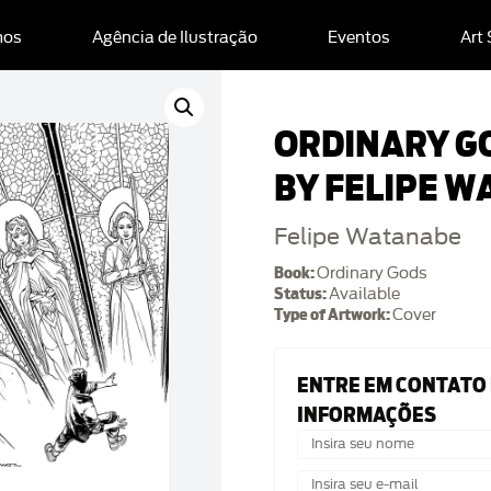
mos
Agência de Ilustração
Eventos
Art
ORDINARY G
BY FELIPE 
Felipe Watanabe
Book:
Ordinary Gods
Status:
Available
Type of Artwork:
Cover
ENTRE EM CONTATO
INFORMAÇÕES