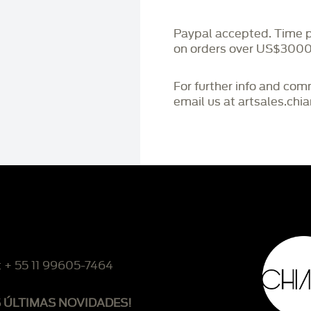
Paypal accepted. Time 
on orders over US$3000
For further info and co
email us at artsales.ch
: + 55 11 99605-7464
S ÚLTIMAS NOVIDADES!