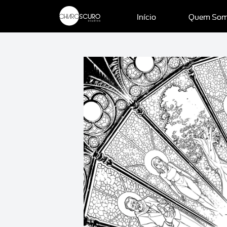
Início
Quem So