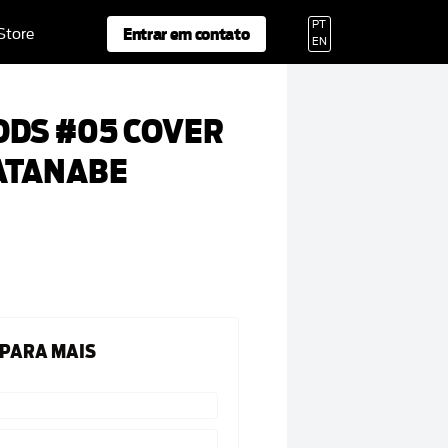
PT
Entrar em contato
 Store
EN
ODS #05 COVER
WATANABE
 PARA MAIS