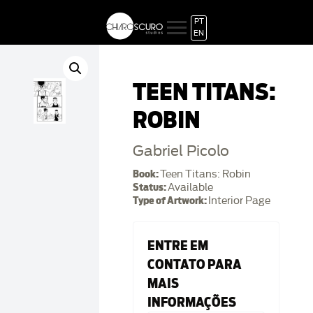
PT
EN
TEEN TITANS:
ROBIN
Gabriel Picolo
Book:
Teen Titans: Robin
Status:
Available
Type of Artwork:
Interior Page
ENTRE EM
CONTATO PARA
MAIS
INFORMAÇÕES