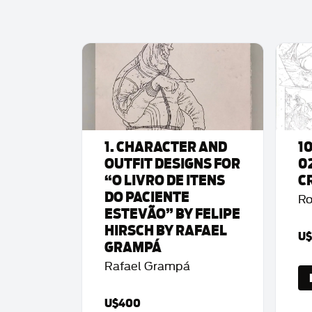
1. CHARACTER AND
1
OUTFIT DESIGNS FOR
0
“O LIVRO DE ITENS
C
DO PACIENTE
Ro
ESTEVÃO” BY FELIPE
HIRSCH BY RAFAEL
U$
GRAMPÁ
Rafael Grampá
U$400