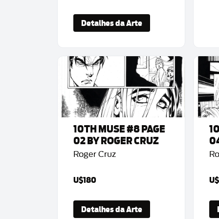
Detalhes da Arte
10TH MUSE #8 PAGE
1
02 BY ROGER CRUZ
0
Roger Cruz
Ro
U$180
U$
Detalhes da Arte