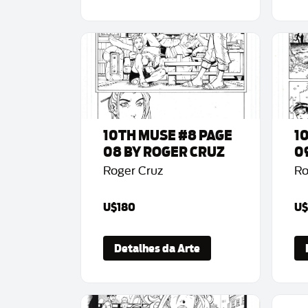
10TH MUSE #8 PAGE
1
08 BY ROGER CRUZ
0
Roger Cruz
Ro
U$180
U$
Detalhes da Arte