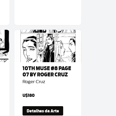
10TH MUSE #8 PAGE
07 BY ROGER CRUZ
Roger Cruz
U$180
Detalhes da Arte