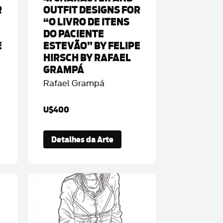
R
OUTFIT DESIGNS FOR
“O LIVRO DE ITENS
DO PACIENTE
E
ESTEVÃO” BY FELIPE
HIRSCH BY RAFAEL
GRAMPÁ
Rafael Grampá
U$400
Detalhes da Arte