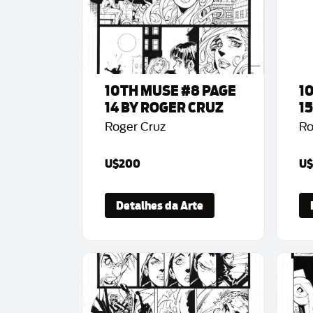
10TH MUSE #8 PAGE
1
14 BY ROGER CRUZ
1
Roger Cruz
Ro
U$200
U$
Detalhes da Arte