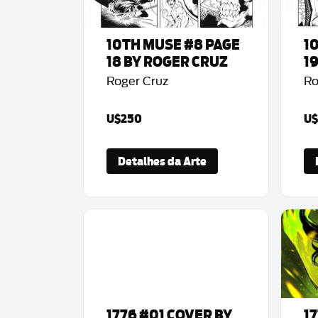
10TH MUSE #8 PAGE
1
18 BY ROGER CRUZ
1
Roger Cruz
Ro
U$250
U$
Detalhes da Arte
1776 #01 COVER BY
1