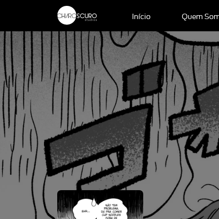
Início
Quem So