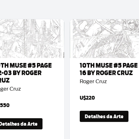
0TH MUSE #5 PAGE
10TH MUSE #5 PAGE
2-03 BY ROGER
16 BY ROGER CRUZ
RUZ
Roger Cruz
ger Cruz
U$220
550
Detalhes da Arte
Detalhes da Arte