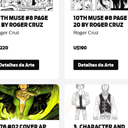
0TH MUSE #8 PAGE
10TH MUSE #8 PAGE
9 BY ROGER CRUZ
20 BY ROGER CRUZ
ger Cruz
Roger Cruz
220
U$190
Detalhes da Arte
Detalhes da Arte
776 #02 COVER AP
3. CHARACTER AND