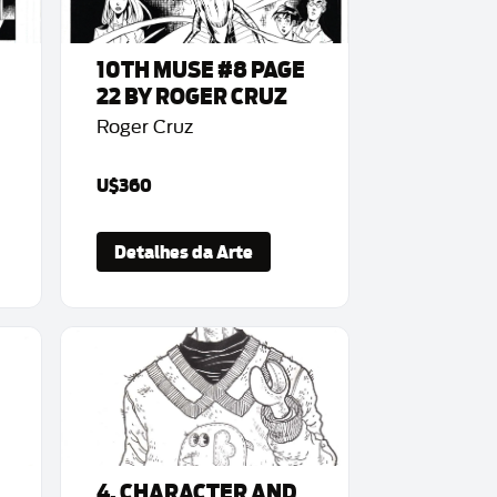
10TH MUSE #8 PAGE
22 BY ROGER CRUZ
Roger Cruz
U$360
Detalhes da Arte
4. CHARACTER AND