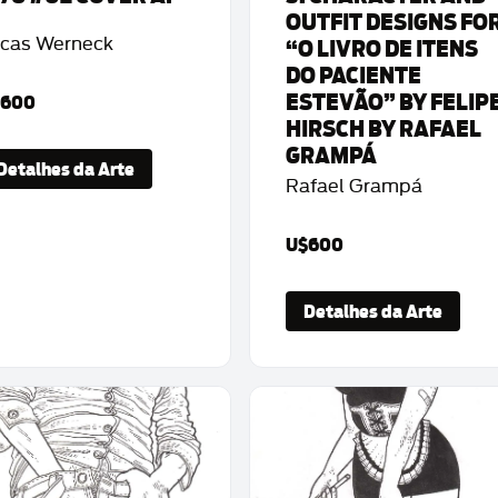
OUTFIT DESIGNS FO
cas Werneck
“O LIVRO DE ITENS
DO PACIENTE
ESTEVÃO” BY FELIP
$600
HIRSCH BY RAFAEL
GRAMPÁ
Detalhes da Arte
Rafael Grampá
U$600
Detalhes da Arte