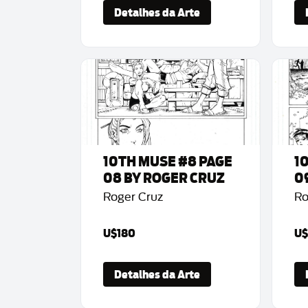
Detalhes da Arte
10TH MUSE #8 PAGE
1
08 BY ROGER CRUZ
0
Roger Cruz
Ro
U$180
U$
Detalhes da Arte