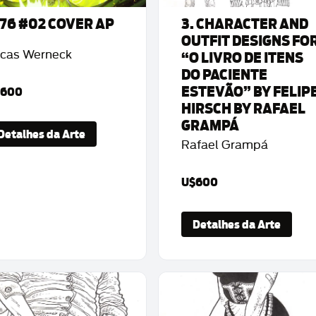
776 #02 COVER AP
3. CHARACTER AND
OUTFIT DESIGNS FO
cas Werneck
“O LIVRO DE ITENS
DO PACIENTE
ESTEVÃO” BY FELIP
$600
HIRSCH BY RAFAEL
GRAMPÁ
Detalhes da Arte
Rafael Grampá
U$600
Detalhes da Arte