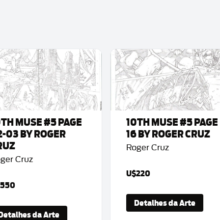
0TH MUSE #5 PAGE
10TH MUSE #5 PAGE
2-03 BY ROGER
16 BY ROGER CRUZ
RUZ
Roger Cruz
ger Cruz
U$220
550
Detalhes da Arte
Detalhes da Arte