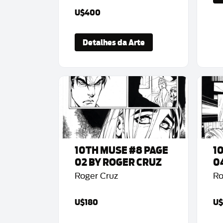
U$400
Detalhes da Arte
10TH MUSE #8 PAGE
1
02 BY ROGER CRUZ
0
Roger Cruz
Ro
U$180
U$