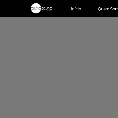
Início
Quem So