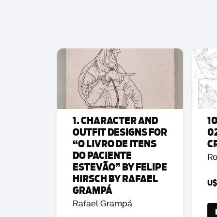
1. CHARACTER AND
1
OUTFIT DESIGNS FOR
0
“O LIVRO DE ITENS
C
DO PACIENTE
Ro
ESTEVÃO” BY FELIPE
HIRSCH BY RAFAEL
U$
GRAMPÁ
Rafael Grampá