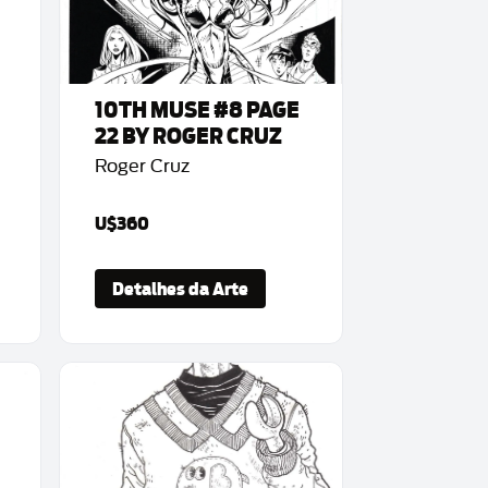
10TH MUSE #8 PAGE
22 BY ROGER CRUZ
Roger Cruz
U$360
Detalhes da Arte