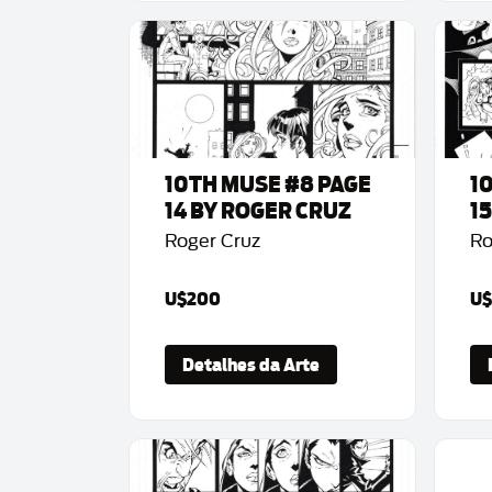
10TH MUSE #8 PAGE
1
14 BY ROGER CRUZ
1
Roger Cruz
Ro
U$200
U$
Detalhes da Arte