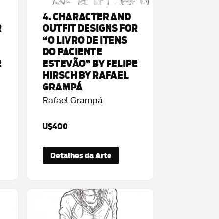
4. CHARACTER AND
R
OUTFIT DESIGNS FOR
“O LIVRO DE ITENS
DO PACIENTE
E
ESTEVÃO” BY FELIPE
HIRSCH BY RAFAEL
GRAMPÁ
Rafael Grampá
U$400
Detalhes da Arte