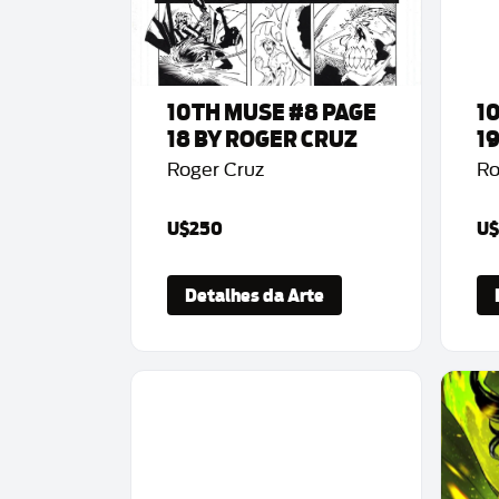
10TH MUSE #8 PAGE
1
18 BY ROGER CRUZ
1
Roger Cruz
Ro
U$250
U$
Detalhes da Arte