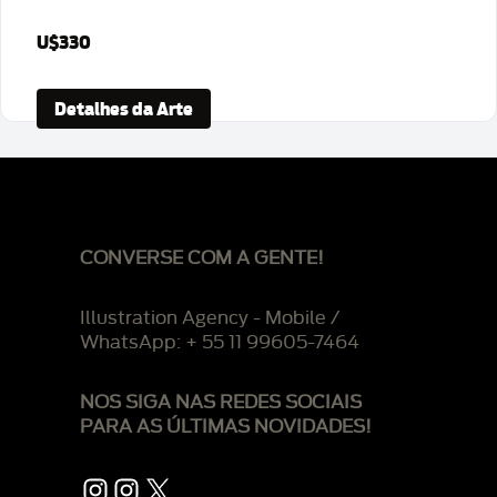
U$330
Detalhes da Arte
CONVERSE COM A GENTE!
Illustration Agency - Mobile /
WhatsApp: + 55 11 99605-7464
NOS SIGA NAS REDES SOCIAIS
PARA AS ÚLTIMAS NOVIDADES!
Instagram
Instagram
X