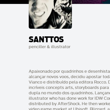
SANTTOS
penciller & illustrator
Apaixonado por quadrinhos e desenhista i
alcançar novos voos, decidiu apostar tod
Vianco e distribuído pela editora Rocco.
incríveis concepts arts, storyboards par
dupla no mundo dos quadrinhos. Lançando
illustrator who has done work for IDW Co
distributed by AfterShock. He then worke
video game market at Ubisoft, Blizzard, 