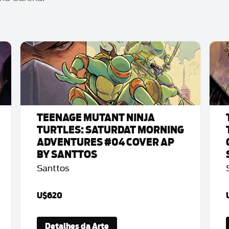
TEENAGE MUTANT NINJA
TURTLES: SATURDAT MORNING
ADVENTURES #04 COVER AP
BY SANTTOS
Santtos
U$620
Detalhes da Arte