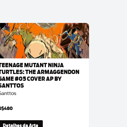
TEENAGE MUTANT NINJA
TURTLES: THE ARMAGGENDON
GAME #05 COVER AP BY
SANTTOS
Santtos
U$480
Detalhes da Arte