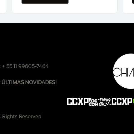
: + 55 11 99605-7464
S ÚLTIMAS NOVIDADES!
l Rights Reserved