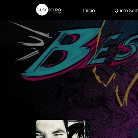
Início
Quem So