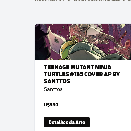
TEENAGE MUTANT NINJA
TURTLES #135 COVER AP BY
SANTTOS
Santtos
U$530
Detalhes da Arte