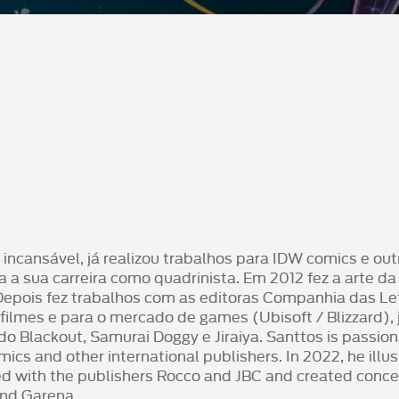
ncansável, já realizou trabalhos para IDW comics e out
a a sua carreira como quadrinista. Em 2012 fez a arte da
 Depois fez trabalhos com as editoras Companhia das Letr
a filmes e para o mercado de games (Ubisoft / Blizzard)
 Blackout, Samurai Doggy e Jiraiya. Santtos is passio
mics and other international publishers. In 2022, he i
d with the publishers Rocco and JBC and created concep
and Garena.