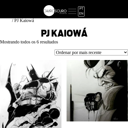
PT
EN
/ PJ Kaiowá
Início
PJ KAIOWÁ
Classificado
Mostrando todos os 6 resultados
por
mais
recente