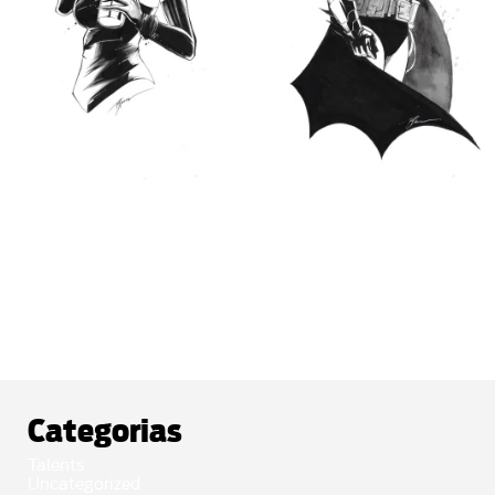
CATWOMAN ILLO BY PJ KAIOWA
BATMAN ILLO BY PJ KAIOWÁ
$
170.00
$
170.00
Comprar
Comprar
Categorias
Talents
Uncategorized