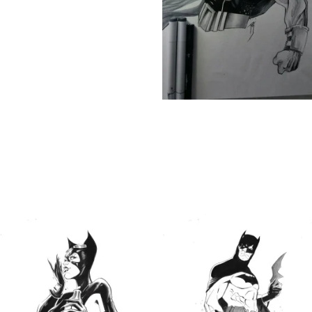
THE JOKER ILLO BY PJ KAIOWÁ
$
150.00
Comprar
THOR ILLO BY PJ KAIOWÁ
$
130.00
Comprar