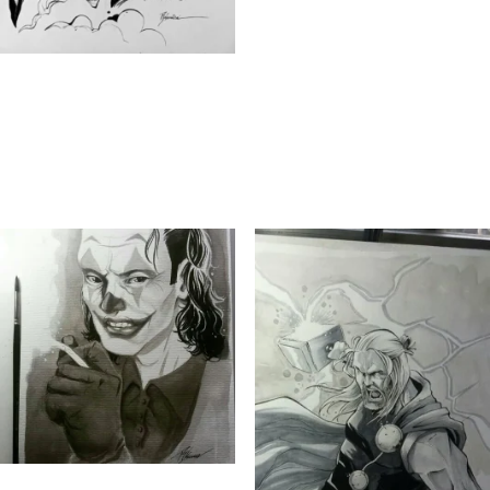
WOLVERINE ILLO BY PJ KAIOWÁ
$
150.00
Comprar
ABSOLUTE BATMAN ILLO
$
150.00
Comprar