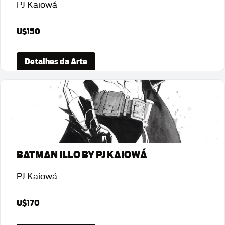
PJ Kaiowá
U$150
Detalhes da Arte
BATMAN ILLO BY PJ KAIOWÁ
PJ Kaiowá
U$170