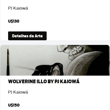
PJ Kaiowá
U$130
Detalhes da Arte
WOLVERINE ILLO BY PJ KAIOWÁ
PJ Kaiowá
U$150