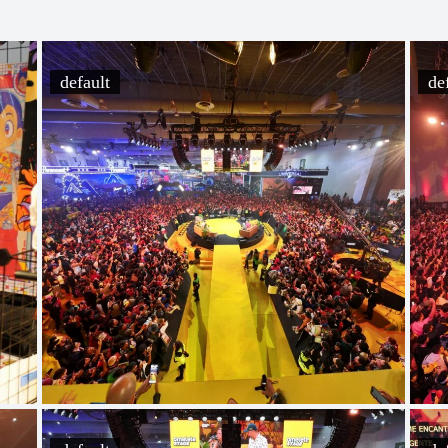
default
de