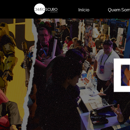
Início
Quem So