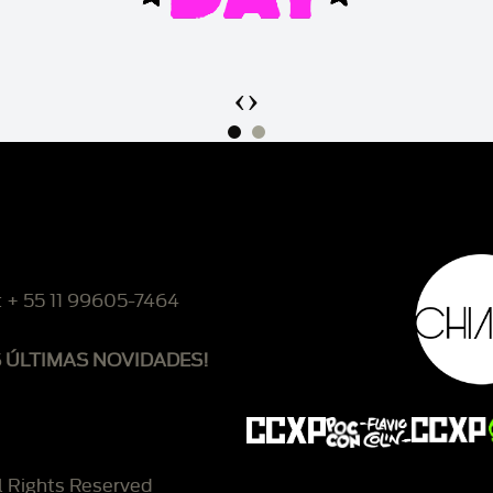
‹
›
: + 55 11 99605-7464
S ÚLTIMAS NOVIDADES!
l Rights Reserved