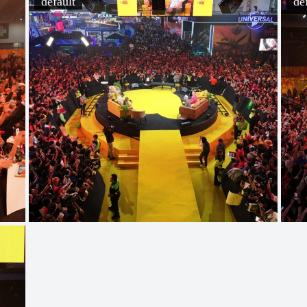
default
de