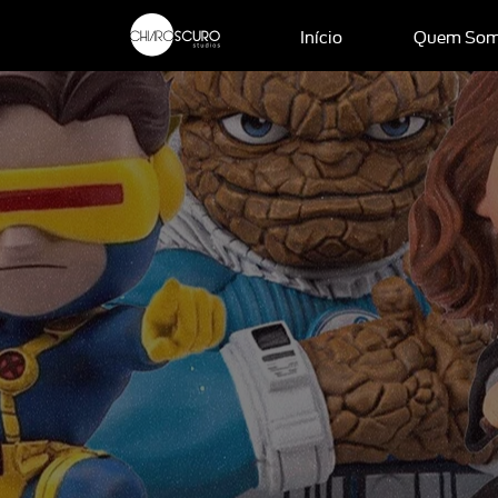
Início
Quem So