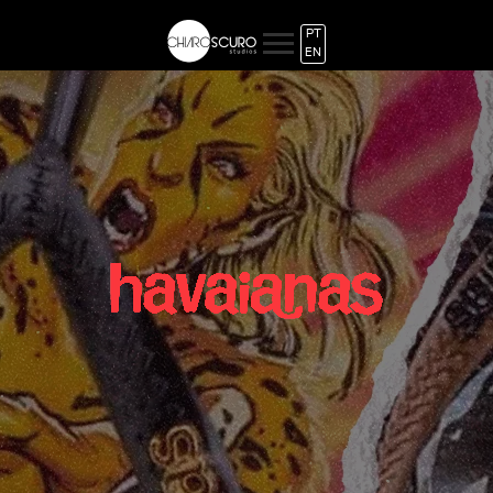
PT
EN