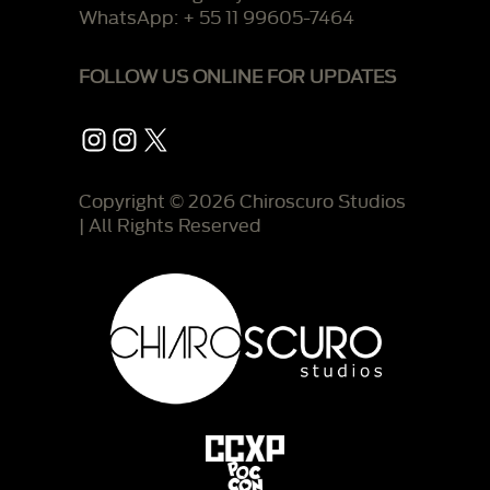
WhatsApp: + 55 11 99605-7464
FOLLOW US ONLINE FOR UPDATES
Instagram
Instagram
X
Copyright © 2026 Chiroscuro Studios
| All Rights Reserved