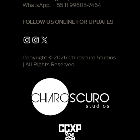
WhatsApp: + 55 11 99605-7464
FOLLOW US ONLINE FOR UPDATES
Instagram
Instagram
X
Copyright © 2026 Chiroscuro Studios
| All Rights Reserved