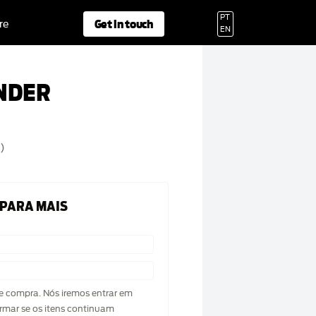
PT
Get in touch
re
EN
NDER
)
 PARA MAIS
de compra. Nós iremos entrar em
rmar se os itens continuam