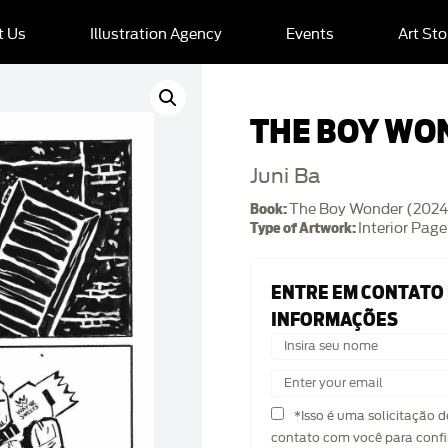
t Us
Illustration Agency
Events
Art Sto
THE BOY WO
Juni Ba
Book:
The Boy Wonder (2024
Type of Artwork:
Interior Page
ENTRE EM CONTATO
INFORMAÇÕES
*Isso é uma solicitação 
contato com você para confi