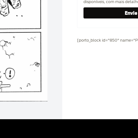
disponíveis, com mais detal
[porto_block id="850" name="Pr