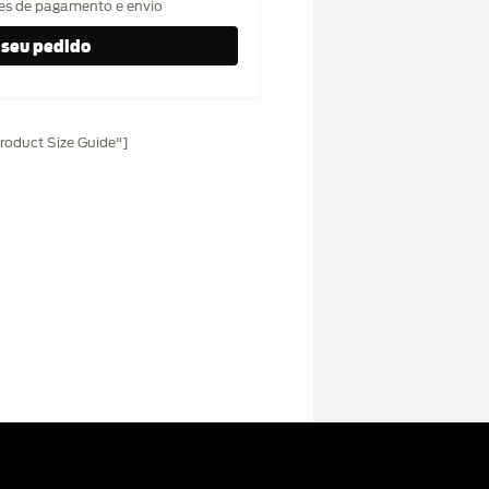
hes de pagamento e envio
oduct Size Guide"]