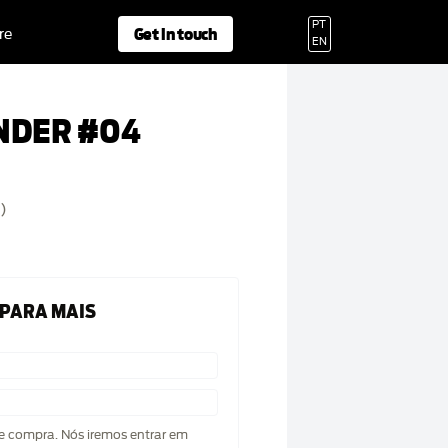
PT
Get in touch
re
EN
NDER #04
)
 PARA MAIS
de compra. Nós iremos entrar em