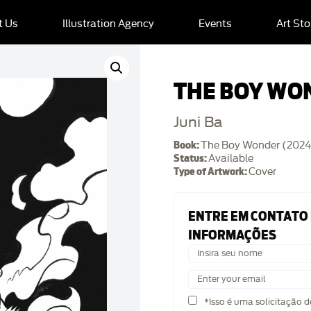
t Us
Illustration Agency
Events
Art Sto
THE BOY WO
Juni Ba
Book:
The Boy Wonder (2024
Status:
Available
Type of Artwork:
Cover
ENTRE EM CONTATO
INFORMAÇÕES
*Isso é uma solicitação 