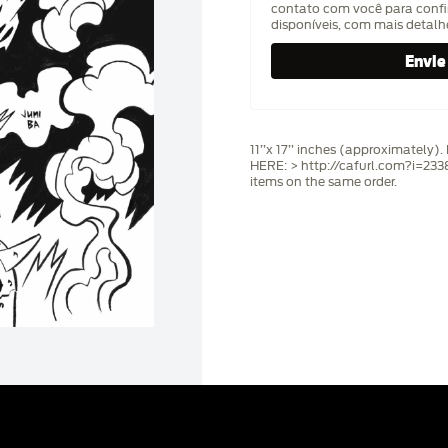
contato com você para confi
disponíveis, com mais detal
11’’x 17’’ inches (approximatel
HERE: > http://cafurl.com?i=2338
items on the same order.