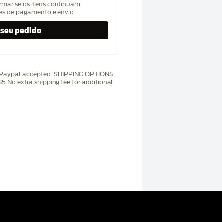
rmar se os itens continuam
hes de pagamento e envio
y). Paypal accepted. SHIPPING OPTIONS
5 No extra shipping fee for additional