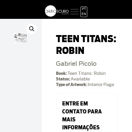
PT
EN
TEEN TITANS:
ROBIN
Gabriel Picolo
Book:
Teen Titans: Robin
Status:
Available
Type of Artwork:
Interior Page
ENTRE EM
CONTATO PARA
MAIS
INFORMAÇÕES