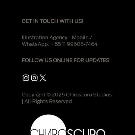
GET IN TOUCH WITH US!
Illustration Agency - Mobile /
WhatsApp: + 55 11 99605-7464
FOLLOW US ONLINE FOR UPDATES
Instagram
Instagram
X
Copyright © 2026 Chiroscuro Studios
| All Rights Reserved