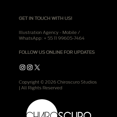
GET IN TOUCH WITH US!
Illustration Agency - Mobile /
WhatsApp: + 55 11 99605-7464
FOLLOW US ONLINE FOR UPDATES
Instagram
Instagram
X
Copyright © 2026 Chiroscuro Studios
| All Rights Reserved