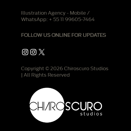
Illustration Agency - Mobile /
WhatsApp: + 55 11 99605-7464
FOLLOW US ONLINE FOR UPDATES
Instagram
Instagram
X
Copyright © 2026 Chiroscuro Studios
| All Rights Reserved