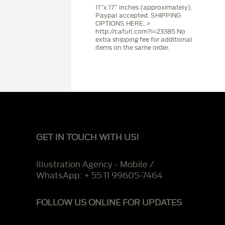
11’’x 17’’ inches (approximately).
Paypal accepted. SHIPPING
OPTIONS HERE: >
http://cafurl.com?i=23385 No
extra shipping fee for additional
items on the same order.
GET IN TOUCH WITH US!
Illustration Agency - Mobile /
WhatsApp: + 55 11 99605-7464
FOLLOW US ONLINE FOR UPDATES