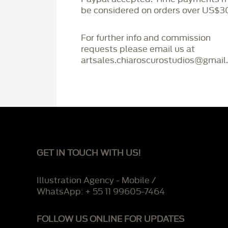
be considered on orders over US$3
For further info and commission
requests please email us at
artsales.chiaroscurostudios@gmail
GET IN TOUCH WITH US!
Illustration Agency - Mobile /
WhatsApp: + 55 11 99605-7464
FOLLOW US ONLINE FOR UPDATES