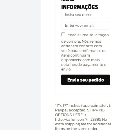
INFORMAÇÕES
*Isso é uma solicitação
de compra. Nós iremos
entrar em contato com
você para confirmar se os
itens continuam
disponíveis, com mais
detalhes de pagamento e
envio
11’’x 17’’ inches (approximately).
Paypal accepted. SHIPPING
OPTIONS HERE: >
http://cafurl.com?i=23385 No
extra shipping fee for additional
items on the same order.