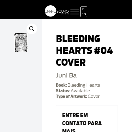
PT
EN
BLEEDING
HEARTS #04
COVER
Juni Ba
Book:
Bleeding Hearts
Status:
Available
Type of Artwork:
Cover
ENTRE EM
CONTATO PARA
MAIS