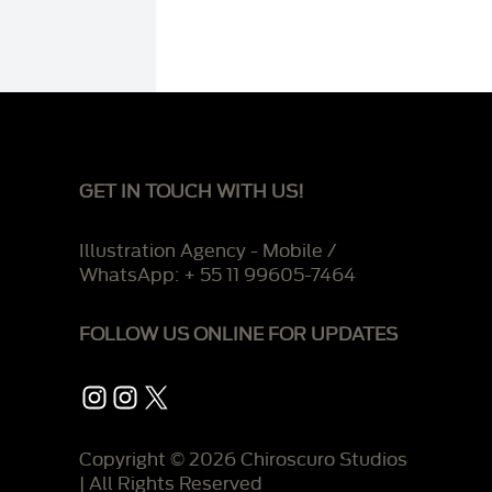
GET IN TOUCH WITH US!
Illustration Agency - Mobile /
WhatsApp: + 55 11 99605-7464
FOLLOW US ONLINE FOR UPDATES
Instagram
Instagram
X
Copyright © 2026 Chiroscuro Studios
| All Rights Reserved