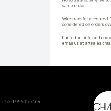
No extra shipping fee fo
same order.
Wire transfer accepted
considered on orders o
For further info and co
email us at artsales.ch
: + 55 11 99605-7464