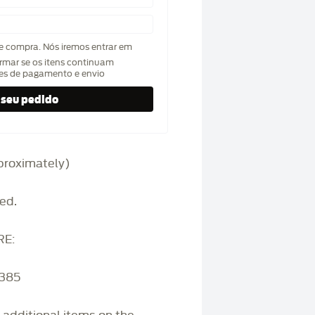
de compra. Nós iremos entrar em
rmar se os itens continuam
hes de pagamento e envio
approximately)
ed.
RE:
3385