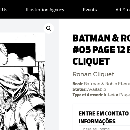
t Us
Illustration Agency
Events
Art Sto
BATMAN & R
#05 PAGE 12
CLIQUET
Ronan Cliquet
Book:
Batman & Robin Etern
Status:
Available
Type of Artwork:
Interior Page
ENTRE EM CONTATO
INFORMAÇÕES