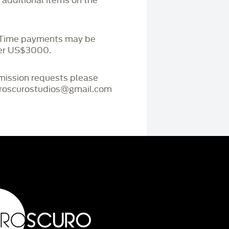
r additional items on the
. Time payments may be
ver US$3000.
mmission requests please
iaroscurostudios@gmail.com