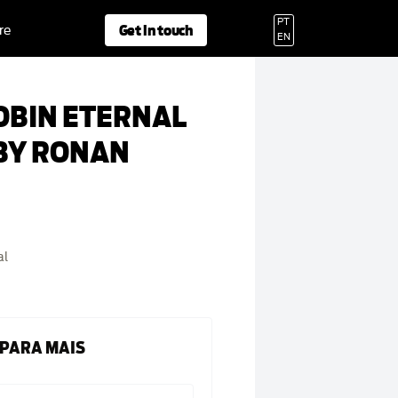
PT
Get in touch
re
EN
OBIN ETERNAL
 BY RONAN
al
 PARA MAIS